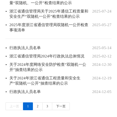
量“双随机、一公开”检查结果的公示
浙江省通信管理局关于2025年通信工程质量和
2025-07-24
安全生产“双随机一公开”检查结果的公示
2025年度浙江省通信管理局双随机一公开检查
2025-05-27
事项清单
行政执法人员名单
2025-05-14
浙江省通信管理局2024年行政执法总体情况
2025-02-12
关于2024年度网络安全防护检查“双随机一公
2024-12-30
开”抽查结果的公示
关于2024年浙江省通信工程质量和安全生
2024-12-19
产“双随机一公开”抽查结果的公示
行政执法人员名单
2024-12-05
上一页
1
2
3
下一页