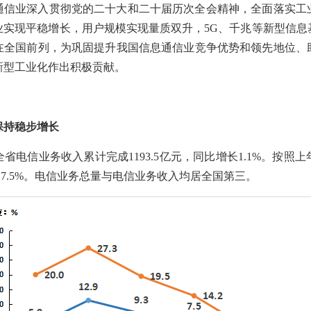
通信业深入贯彻党的二十大和二十届历次全会精神，全面落实工
业实现平稳增长，用户规模实现量质双升，5G、千兆等新型信息
在全国前列，为巩固提升我国信息通信业竞争优势和领先地位、
新型工业化作出积极贡献。
持稳步增长
省电信业务收入累计完成1193.5亿元，同比增长1.1%。按照
增长7.5%。电信业务总量与电信业务收入均居全国第三。