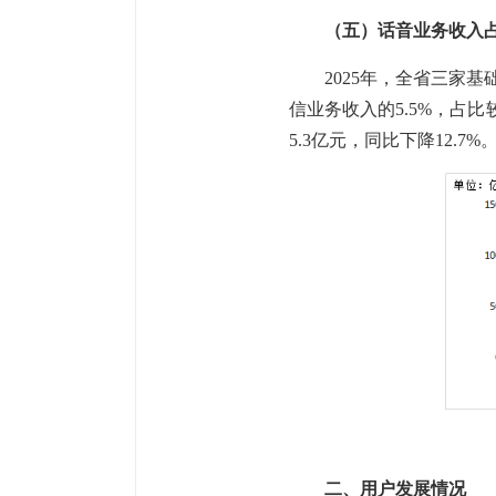
（五）话音业务收入
2025年，全省三家基础
信业务收入的5.5%，占比
5.3亿元，同比下降12.7%
二、用户发展情况