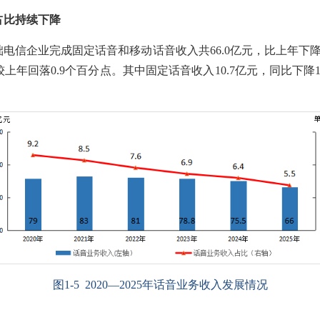
占比持续下降
电信企业完成固定话音和移动话音收入共66.0亿元，比上年下降1
较上年回落0.9个百分点。其中固定话音收入10.7亿元，同比下降1
。
图1-5 2020—2025年话音业务收入发展情况