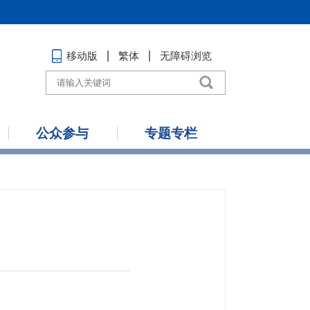
移动版
繁体
无障碍浏览
公众参与
专题专栏