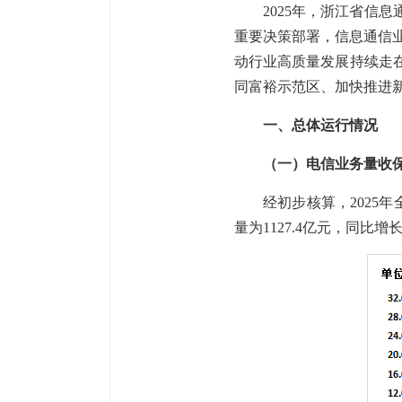
2025年，浙江省信息
重要决策部署，信息通信
动行业高质量发展持续走
同富裕示范区、加快推进
一、总体运行情况
（一）电信业务量收保
经初步核算，2025年全
量为1127.4亿元，同比