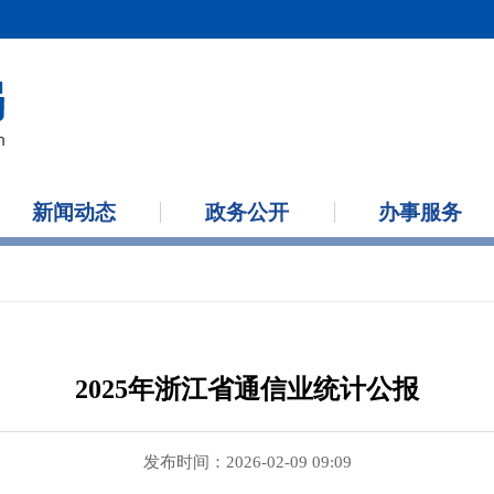
新闻动态
政务公开
办事服务
2025年浙江省通信业统计公报
发布时间：2026-02-09 09:09