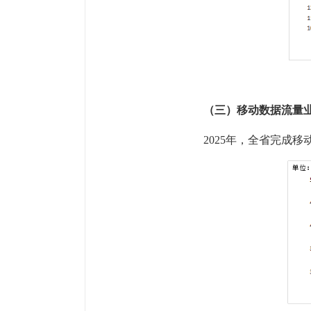
（三）移动数据流量
2025年，全省完成移动数