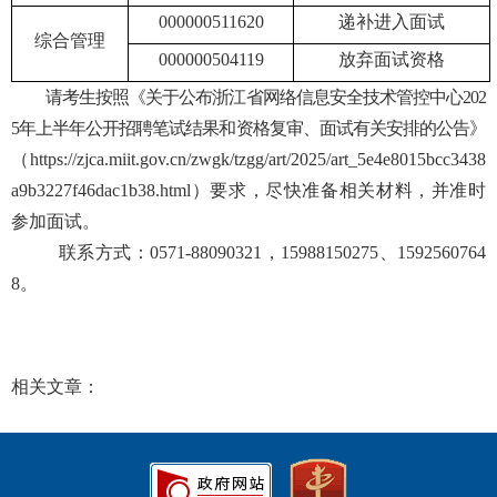
000000511620
递补进入面试
综合管理
000000504119
放弃面试资格
请考生按照《关于公布浙江省网络信息安全技术管控中心
202
5年上半年公开招聘笔试结果和资格复审、面试有关安排的公告》
（
https://zjca.miit.gov.cn/zwgk/tzgg/art/2025/art_5e4e8015bcc3438
a9b3227f46dac1b38.html
）要求，尽快准备相关材料，并准时
参加面试。
联系方式：
0571-
88090321，15988150275、1592560764
8。
相关文章：