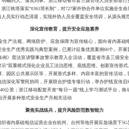
、明确到人、落实到事。浙江移动省市县三级管理人员全部签订
浙江铁塔落实“0361塔长制”，对727家外协合作单位实施全生
格人员实行动态清退，实现外协人员全覆盖安全培训，从源头规
深化宣传教育，提升安全应急素养
生产法规、网络防护、应急保障为宣传核心，面向省内基础电
安全生产优秀实践与典型案例，已累计征集优质案例60个。开展
条例》普法宣讲暨事故警示教育入企活动，覆盖省市县三级安全管
警示”双重模式强化企业员工法治思维、底线思维。创新宣传形
屏、园区公共展示区等，开展形式多样、内容丰富的宣传活动，
电信深化军警民协同，开展联合护缆专项行动，举办护线宣传启动
4040公里；浙江移动配套开发“每日一题”线上学习测试平台，
业开展多种形式安全生产月相关活动
聚焦实战练兵，提升风险防范数智能力
省内基础电信运营企业在杭州、台州等地开展应急场景下5G