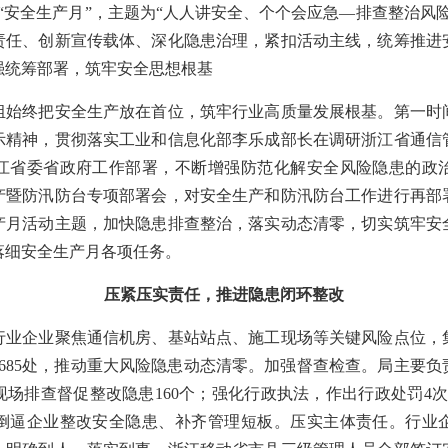
安全生产月”，主题为“人人讲安全、个个会应急—排查整治风
责任、创新宣传载体、深化隐患治理，紧扣活动主线，统筹推进
强统筹部署，筑牢安全思想根基
终把安全生产放在首位，筑牢行业高质量发展根基。第一时
示精神，贯彻落实工业和信息化部李乐成部长在调研浙江省通信
江省委省政府工作部署，不断增强防范化解安全风险隐患的政
产暨防汛防台专项部署会，对安全生产和防汛防台工作进行再部
产月活动主题，加快隐患排查整治，落实动态清零，切实筑牢安
落细安全生产月各项任务。
压紧压实责任，推进隐患闭环整改
企业聚焦通信机房、基站站点、施工现场等关键风险点位，
685处，推动重大风险隐患动态清零。加强督查检查。局主要
场排查督促整改隐患160个；强化行政执法，作出行政处罚4
倒逼企业整改安全隐患、补齐管理短板。压实主体责任。行业