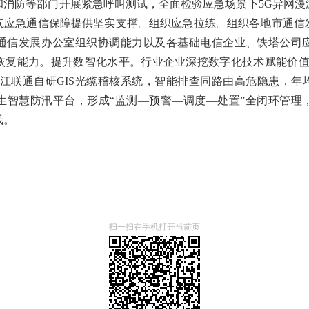
和消防等部门开展紧急呼叫测试，全面检验应急场景下5G异网漫
气应急通信保障提供坚实支撑。组织应急拉练。组织各地市通信
通信发展办公室组织协调能力以及各基础电信企业、铁塔公司
恢复能力。提升数智化水平。行业企业深挖数字化技术赋能价值
浙江联通自研GIS光缆稽核系统，智能排查同路由高危隐患，年均
生智慧防汛平台，形成“监测—预警—调度—处置”全闭环管理，
线。
扫一扫在手机打开当前页