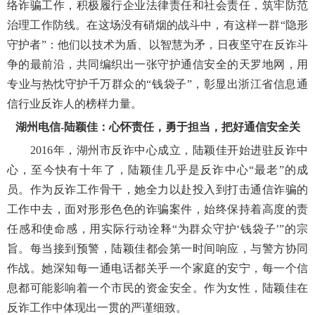
络诈骗工作，积极履行企业法律责任和社会责任，筑牢防范
治理工作防线。在这场没有硝烟的战斗中，有这样一群“隐形
守护者”：他们以技术为盾、以智慧为矛，日夜坚守在反诈斗
争的最前沿，共同编织出一张守护通信安全的天罗地网，用
专业与热忱守护千万群众的“钱袋子”，彰显出浙江省信息通
信行业反诈人的榜样力量。
湖州电信-陆颖佳：心怀责任，勇于担当，把好通信安全关
2016年，湖州市反诈中心成立，陆颖佳开始进驻反诈中
心，至今快有十年了，陆颖佳几乎是反诈中心“最老”的成
员。作为反诈工作骨干，她全力以赴投入到打击通信诈骗的
工作中去，面对形形色色的诈骗案件，始终保持着高度的责
任感和使命感，用实际行动诠释“为群众守护‘钱袋子’”的宗
旨。每当接到预警，陆颖佳都会第一时间响应，与警方协同
作战。她深知每一通电话都关乎一个家庭的安宁，每一个信
息都可能影响着一个市民的资金安全。作为女性，陆颖佳在
反诈工作中体现出一贯的严谨细致。