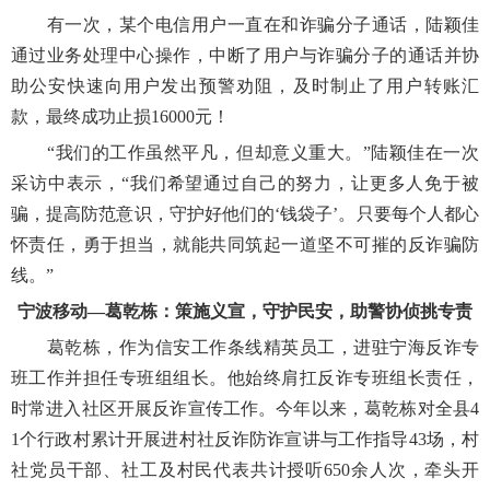
有一次，某个电信用户一直在和诈骗分子通话，陆颖佳
通过业务处理中心操作，中断了用户与诈骗分子的通话并协
助公安快速向用户发出预警劝阻，及时制止了用户转账汇
款，最终成功止损16000元！
“我们的工作虽然平凡，但却意义重大。”陆颖佳在一次
采访中表示，“我们希望通过自己的努力，让更多人免于被
骗，提高防范意识，守护好他们的‘钱袋子’。只要每个人都心
怀责任，勇于担当，就能共同筑起一道坚不可摧的反诈骗防
线。”
宁波移动—葛乾栋：策施义宣，守护民安，助警协侦挑专责
葛乾栋，作为信安工作条线精英员工，进驻宁海反诈专
班工作并担任专班组组长。他始终肩扛反诈专班组长责任，
时常进入社区开展反诈宣传工作。今年以来，葛乾栋对全县4
1个行政村累计开展进村社反诈防诈宣讲与工作指导43场，村
社党员干部、社工及村民代表共计授听650余人次，牵头开