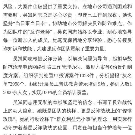
风险，为案件侦破提供了重要支持。在地市公司遇到困难和
需要时，吴岚同志总是尽心尽责，即使已工作到深夜，她也
坚持“当日事当日毕”，协助地市公司解决反诈防诈难点。作
为团队中的“反诈老师”，吴岚同志始终以专业、耐心地指导
每一位新加入的成员。她毫无保留地分享经验，悉心传授反
诈知识和技能，为建强反诈团队贡献了重要力量。
吴岚同志根据反诈形势，以解决问题为导向，起拟华数
防范治理电信网络诈骗工作管理办法、激励方案等6份反诈制
度方案。组织研判处置申投诉案件1053件，分析提报“灰名
单”2958个。组织开展员工普法教育警示培训9场，参训人数1
5000余人次，实现100%的全员培训覆盖。
吴岚同志用无私的奉献和坚定的信念，书写了反诈战线
上的动人篇章。她既是团队的榜样，更是反诈战线上的“铿锵
玫瑰”。她的行动诠释了“群众利益无小事”的理念，用实际行
动守护着基层反诈防线的稳固，用责任与担当守护着每一位