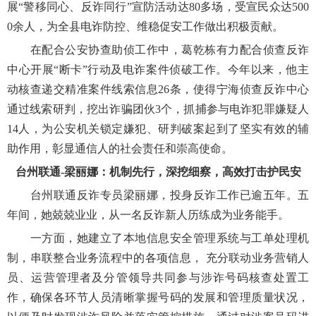
展“警移同心、反诈同行”宣防活动达80多场，受宣民众达500
0余人，为全县电诈防控、维稳促安工作做出积极贡献。
在配合公安协查助侦工作中，葛乾栋有力配合侦查反诈
中心开展“断卡”行动及电诈案件侦破工作。今年以来，他主
动核查递交精准案件线索信息26条，使得宁海侦查反诈中心
通过线索研判，挖出诈骗团伙3个，抓捕参与电诈犯罪嫌疑人
14人，为公安机关锁定嫌犯、研判破案起到了坚实有效的辅
助作用，彰显通信人的社会责任和崇高使命。
台州联通-梁丽娜：机制先行，深挖细察，高效打击护民安
台州联通反诈专员梁丽娜，投身反诈工作已逾五年。五
年间，她兢兢业业，从一名反诈新人历练成为业务能手。
一方面，她建立了本地信息安全管理系统与工单处理机
制，串联整合业务流程中的各项信息， 充分联动业务营销人
员、运营管理者及分管领导共同参与涉诈号码核查处置工
作，确保各环节人员清晰掌握号码的发展和管理质量状况，