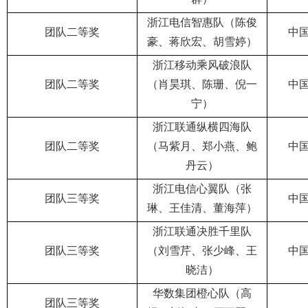
浙江电信智惠队（陈俊
团队二等奖
中
豪、蒋欣宏、胡雪婷）
浙江移动乘风破浪队
团队二等奖
（肖昊琪、陈珊、倪一
中
宁）
浙江联通纵横四海队
团队二等奖
（马紫月、郑小燕、鲍
中
丹云）
浙江电信心翼队（张
团队三等奖
中
琳、王佳清、董海萍）
浙江联通决胜千里队
团队三等奖
（刘雪芹、张少峰、王
中
晓洁）
华数集团橙心队（高
团队三等奖