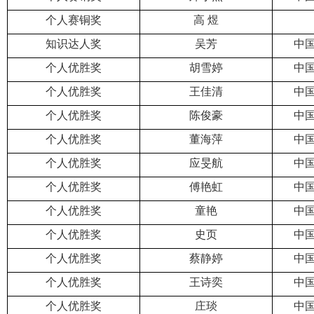
个人赛铜奖
高 煜
知识达人奖
吴芳
中
个人优胜奖
胡雪婷
中
个人优胜奖
王佳清
中
个人优胜奖
陈俊豪
中
个人优胜奖
董海萍
中
个人优胜奖
应旻航
中
个人优胜奖
傅艳虹
中
个人优胜奖
童艳
中
个人优胜奖
史页
中
个人优胜奖
蔡静婷
中
个人优胜奖
王诗奕
中
个人优胜奖
庄琰
中