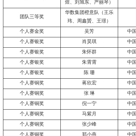
煜、刘旭东、严丽琴）
华数集团橙意队（王乐
团队三等奖
玮、周鑫贇、王璟）
个人赛金奖
吴芳
中
个人赛银奖
肖昊琪
中
个人赛银奖
朱怀群
中
个人赛银奖
朱霄霄
中
个人赛银奖
陈 珊
中
个人赛铜奖
蒋欣宏
中
个人赛铜奖
张 琳
中
个人赛铜奖
倪一宁
中
个人赛铜奖
马紫月
中
个人赛铜奖
张少峰
中
个人赛铜奖
郑小燕
中