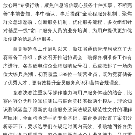
放心用”专项行动，聚焦信息通信暖心服务十件实事，不断完
善“事前告知、事中确认、事后提醒”全流程服务机制，聚焦
群众急难愁盼，创新服务机制，优化服务流程，多次组织针
对基层一线“窗口”服务人员的业务培训，为用户提供更加优
质便捷的信息通信服务。
自竞赛筹备工作启动以来，浙江省通信管理局成立了大
赛筹备工作组，多次召开推进协调会，确保各项准备工作有
序进行。各基础电信企业积极响应号召，迅速掀起了一场岗
位大练兵热潮，初赛覆盖1399位一线营业员，既为竞赛储备
了优秀人才，更有效提升全员服务意识和营销合规理念。
竞赛决赛注重实际操作能力与用户服务体验的结合，比
赛内容分为理论知识测试与擂台竞技实操两个模块，理论知
识测试涵盖了最新的电信服务政策法规及规范性文件的理解
与应用，全面检验选手的专业基础，擂台赛则设置了案例分
析等环节，要求选手们在规定时间内高效、准确地回答各类
电信业务办理规范。整个赛程既考验个人业务能力，又注重