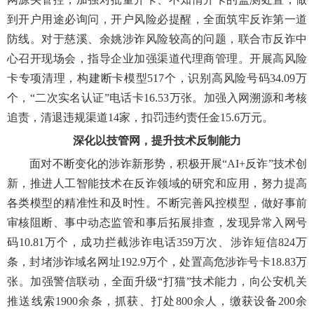
到开户用途必询问，开户风险必提醒，全面筑牢反诈第一道
防线。对于慈溪、余姚涉诈风险较高的问题，联合市反诈中
心召开现场会，指导企业加强渠道代理商管理。开展高风险
卡专项清理，构建断卡模型517个，识别高风险号码34.09万
个，“二次实名认证”电话卡16.53万张。加强入网溯源和考核
追责，清退违规渠道14家，扣罚违约责任金15.6万元。
深化以技管网，提升技术反制能力
面对不断变化的涉诈新形势，积极开展“AI+反诈”技术创
新，推进人工智能技术在反诈领域的研究和应用，努力提高
各类模型的精准性和及时性。不断完善风控模型，做好事前
审核阻断、事中动态监管和事后拓展排查，发现异常入网号
码10.81万个，成功拦截涉诈电话359万次、涉诈短信824万
条，封堵涉诈域名网址192.9万个，处置高危涉诈号卡18.83万
张。加强警信联动，全面升级“打猫”技术能力，向公安机关
推送线索1900余条，抓获、打处800余人，缴获设备200余