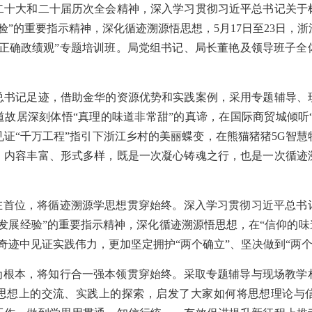
大和二十届历次全会精神，深入学习贯彻习近平总书记关于
验”的重要指示精神，深化循迹溯源悟思想，5月17日至23日，
行正确政绩观”专题培训班。局党组书记、局长董艳及领导班子全
记足迹，借助金华的资源优势和实践案例，采用专题辅导、
故居深刻体悟“真理的味道非常甜”的真谛，在国际商贸城倾听“
证“千万工程”指引下浙江乡村的美丽蝶变，在熊猫猪猪5G智
，内容丰富、形式多样，既是一次凝心铸魂之行，也是一次循迹
摆在首位，将循迹溯源学思想贯穿始终。深入学习贯彻习近平总书
发展经验”的重要指示精神，深化循迹溯源悟思想，在“信仰的味
奇迹中见证实践伟力，更加坚定拥护“两个确立”、坚决做到“两个
视为根本，将知行合一强本领贯穿始终。采取专题辅导与现场教学
思想上的交流、实践上的探索，启发了大家如何将思想理论与