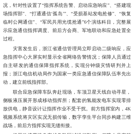
况，针对性设置了“指挥系统告警、启动应急响应”、“搭建现
场指挥部”、“打通通信‘孤岛’”、“受损基站发电抢修”、“恢复
临时公网通信”、“军民共用光缆抢通”6个演练科目，完整展
示应急通信指挥调度、前后方会商、军地联动和应急处置全
过程。
灾害发生后，浙江省通信管理局立即启动二级响应，应
急指挥中心大屏实时显示全省网络告警情况；保障人员通过
自主研发的通信保障指挥系统，实现分钟级灾情研判并上
报；浙江电信机动局作为国家一类应急通信保障队伍率先出
动，建立前线指挥部。
联合应急保障车队奔赴现场，车顶卫星天线自动寻星，
侧板液压展开形成移动指挥所；配套的氢能发电车实现零排
放供电，静音设计让指挥作业不受干扰。前方指挥室内，4K
视频系统将灾区实况无损传输，数字孪生平台同步构建三维
战场，前后方指挥实现无缝衔接。