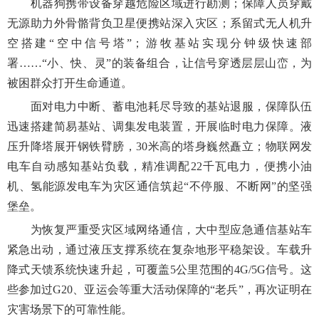
机器狗携带设备穿越危险区域进行勘测；保障人员穿戴
无源助力外骨骼背负卫星便携站深入灾区；系留式无人机升
空搭建“空中信号塔”；游牧基站实现分钟级快速部
署……“小、快、灵”的装备组合，让信号穿透层层山峦，为
被困群众打开生命通道。
面对电力中断、蓄电池耗尽导致的基站退服，保障队伍
迅速搭建简易基站、调集发电装置，开展临时电力保障。液
压升降塔展开钢铁臂膀，30米高的塔身巍然矗立；物联网发
电车自动感知基站负载，精准调配22千瓦电力，便携小油
机、氢能源发电车为灾区通信筑起“不停服、不断网”的坚强
堡垒。
为恢复严重受灾区域网络通信，大中型应急通信基站车
紧急出动，通过液压支撑系统在复杂地形平稳架设。车载升
降式天馈系统快速升起，可覆盖5公里范围的4G/5G信号。这
些参加过G20、亚运会等重大活动保障的“老兵”，再次证明在
灾害场景下的可靠性能。